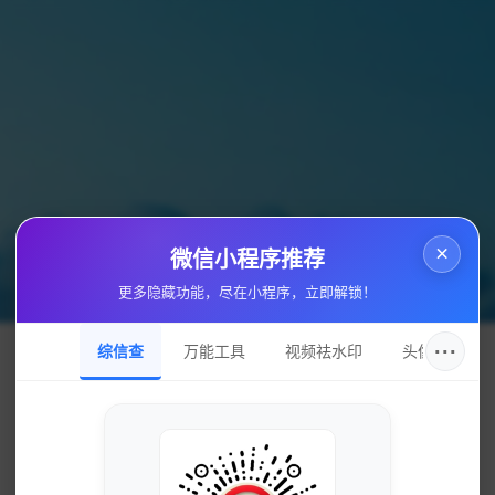
价格分析
设备的需求日益增加，而华为作为全球领先的通讯技术和智能终
×
微信小程序推荐
逐渐成为众多消费者的首选平台。本文将围绕华为商城VMALL的
更多隐藏功能，尽在小程序，立即解锁！
理解其性价比。同时，我们也会探讨影响华为产品价格的多种因
···
综信查
万能工具
视频祛水印
头像圈
线零售平台，提供丰富多样的华为产品，包括手机、平板、笔记本、
是华为官方直销的渠道，消费者在此购买能够更加相信商品的品